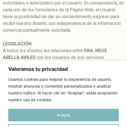
solicitados o autorizados por el Usuario. En consecuencia, en
cada uno de los formularios de la Página Web, el Usuario
tiene la posibilidad de dar su consentimiento expreso para
recibir nuestro Boletín, con independencia de la información
comercial puntualmente solicitada.
LEGISLACIÓN
A todos los efectos las relaciones entre
DRA. NEUS
ABELLA AVILES
con los Usuarios de sus servicios
telemáticos, presentes en esta Web, están sometidos a la
Valoramos tu privacidad
legislación y jurisdicción española a la que se someten
expresamente las partes, siendo competentes por la
Usamos cookies para mejorar tu experiencia de usuario,
resolución de todos los conflictos derivados o relacionados
mostrar anuncios o contenido personalizados y analizar
con su uso los Juzgados y Tribunales de Barcelona
nuestro tráfico. Al hacer clic en "Aceptar", estás aceptando
nuestro uso de cookies.
Acepto